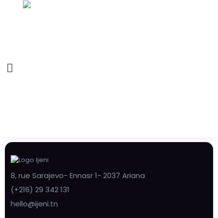
8, rue Sarajevo- Ennasr 1- 2037 Ariana
(+216) 29 342 131
hello@ijeni.tn