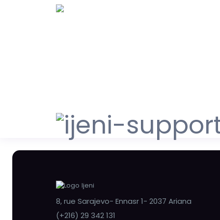
8, rue Sarajevo- Ennasr 1- 2037 Ariana
(+216) 29 342 131