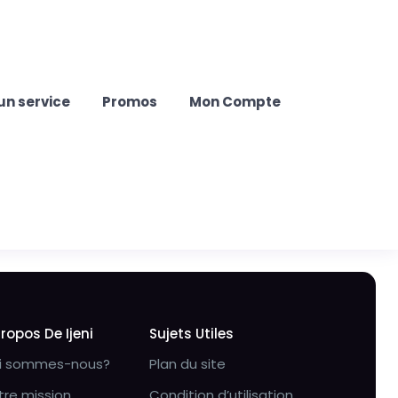
un service
Promos
Mon Compte
Propos De Ijeni
Sujets Utiles
i sommes-nous?
Plan du site
tre mission
Condition d’utilisation