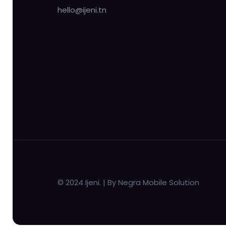
hello@ijeni.tn
© 2024 Ijeni. | By Negra Mobile Solution