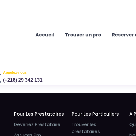
Accueil
Trouver un pro
Réserver 
Appelez-nous
(+216) 29 342 131
Pour Les Prestataires
Pour Les Particuliers
A 
Devenez Prestataire
Trouver les
Qu
prestataires
Astuces Pro
No