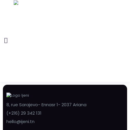
8, rue Sarajevo- Ennasr 1- 2037 Ariana
(+216) 29 342 131
hello@ijeni.tn