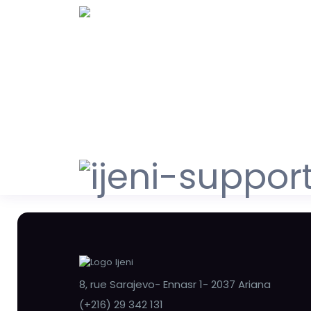
8, rue Sarajevo- Ennasr 1- 2037 Ariana
(+216) 29 342 131