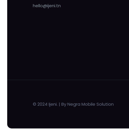
hello@ijeni.tn
© 2024 Ijeni. | By Negra Mobile Solution