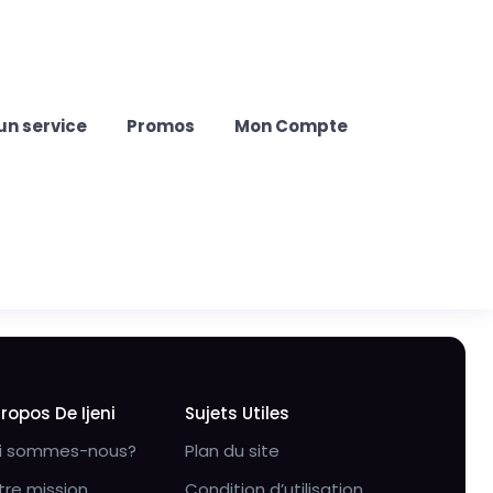
un service
Promos
Mon Compte
Propos De Ijeni
Sujets Utiles
i sommes-nous?
Plan du site
tre mission
Condition d’utilisation