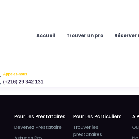
Accueil
Trouver un pro
Réserver 
Appelez-nous
(+216) 29 342 131
Pour Les Prestataires
Pour Les Particuliers
A 
Devenez Prestataire
Trouver les
Qu
prestataires
Astuces Pro
No