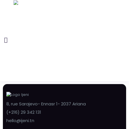
8, rue Sarajevo- Ennasr 1- 2037 Ariana
(+216) 29 342 131
hello@ijeni.tn