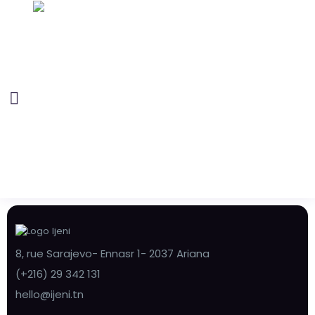
8, rue Sarajevo- Ennasr 1- 2037 Ariana
(+216) 29 342 131
hello@ijeni.tn