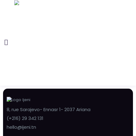
8, rue Sarajevo- Ennasr 1- 2037 Ariana
(+216) 29 342 131
hello@ijeni.tn