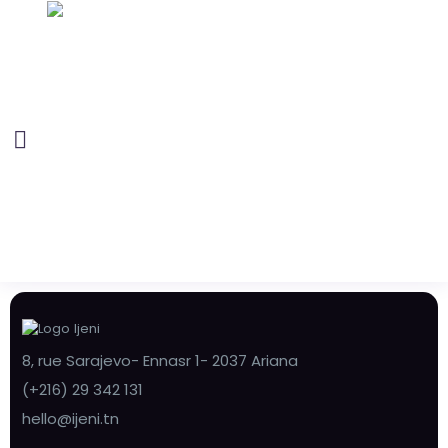
8, rue Sarajevo- Ennasr 1- 2037 Ariana
(+216) 29 342 131
hello@ijeni.tn