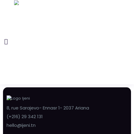
8, rue Sarajevo- Ennasr 1- 2037 Ariana
(+216) 29 342 131
hello@ijeni.tn