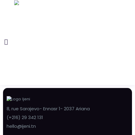
8, rue Sarajevo- Ennasr 1- 2037 Ariana
(+216) 29 342 131
hello@ijeni.tn