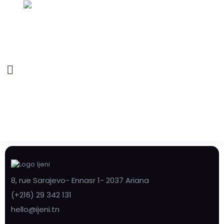
8, rue Sarajevo- Ennasr 1- 2037 Ariana
(+216) 29 342 131
hello@ijeni.tn