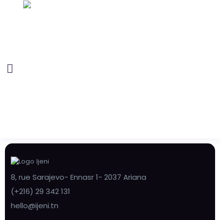
8, rue Sarajevo- Ennasr 1- 2037 Ariana
(+216) 29 342 131
hello@ijeni.tn