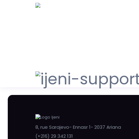
8, rue Sarajevo- Ennasr 1- 2037 Ariana
(+216) 29 342 131