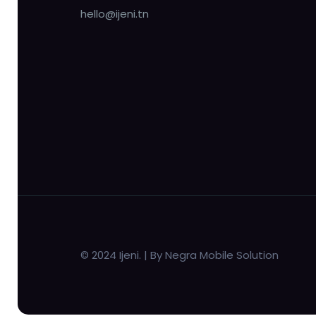
hello@ijeni.tn
© 2024 Ijeni. | By Negra Mobile Solution