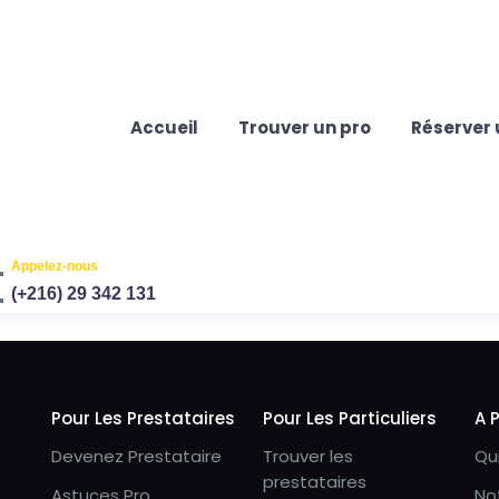
Accueil
Trouver un pro
Réserver 
Appelez-nous
(+216) 29 342 131
Pour Les Prestataires
Pour Les Particuliers
A 
Devenez Prestataire
Trouver les
Qu
prestataires
Astuces Pro
No