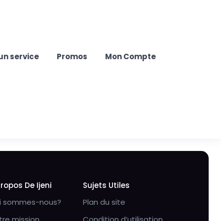
un service
Promos
Mon Compte
Propos De Ijeni
Sujets Utiles
i sommes-nous?
Plan du site
tre mission
Condition d’utilisation