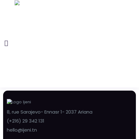
8, rue Sarajevo- Ennasr 1- 2037 Ariana
(+216) 29 342 131
hello@ijeni.tn