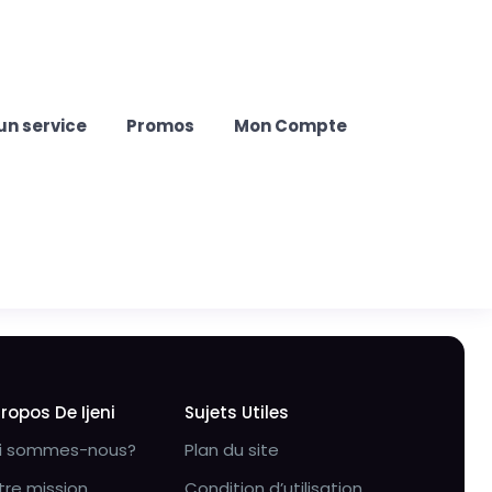
un service
Promos
Mon Compte
Propos De Ijeni
Sujets Utiles
i sommes-nous?
Plan du site
tre mission
Condition d’utilisation