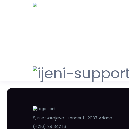
8, rue Sarajevo- Ennasr 1- 2037 Ariana
(+216) 29 342 131