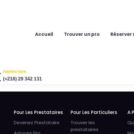
Accueil
Trouver un pro
Réserver 
Appelez-nous
(+216) 29 342 131
Pour Les Prestataires
Pour Les Particuliers
A 
Devenez Prestataire
Trouver les
Qu
prestataires
Astuces Pro
No