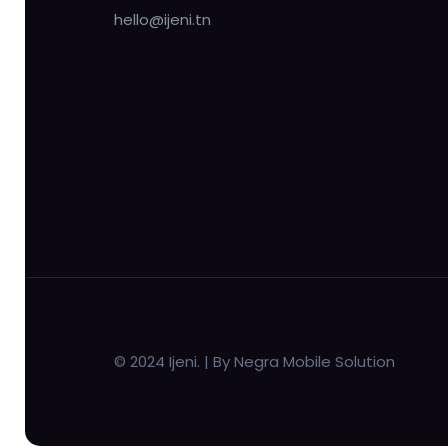
hello@ijeni.tn
© 2024 Ijeni. | By Negra Mobile Solution