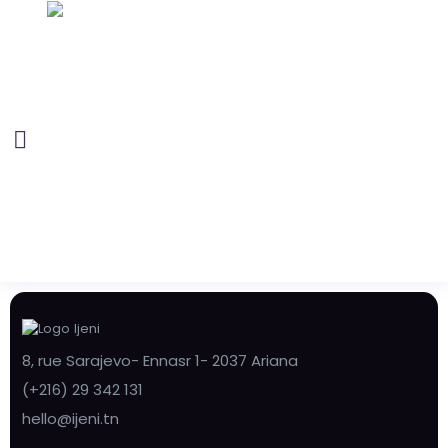
8, rue Sarajevo- Ennasr 1- 2037 Ariana
(+216) 29 342 131
hello@ijeni.tn