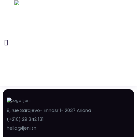
8, rue Sarajevo- Ennasr 1- 2037 Ariana
(+216) 29 342 131
hello@ijeni.tn