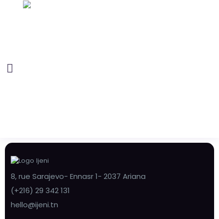
8, rue Sarajevo- Ennasr 1- 2037 Ariana
(+216) 29 342 131
hello@ijeni.tn