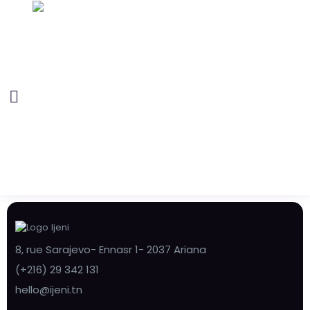
8, rue Sarajevo- Ennasr 1- 2037 Ariana
(+216) 29 342 131
hello@ijeni.tn