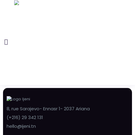
8, rue Sarajevo- Ennasr 1- 2037 Ariana
(+216) 29 342 131
hello@ijeni.tn