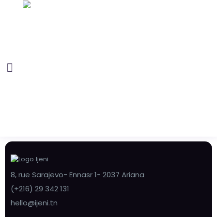
8, rue Sarajevo- Ennasr 1- 2037 Ariana
(+216) 29 342 131
hello@ijeni.tn