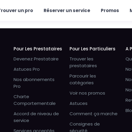
Trouver un pro
Réserver un service
Promos
Pour Les Prestataires
Pour Les Particuliers
A 
Devenez Prestataire
Trouver les
Qu
prestataires
Astuces Pro
No
Parcourir les
Nos abonnements
No
catégories
Pro
No
Voir nos promos
Charte
Re
Comportementale
Astuces
Bl
Accord de niveau de
Comment ça marche
service
Consignes de
Services acceptés
sécurité