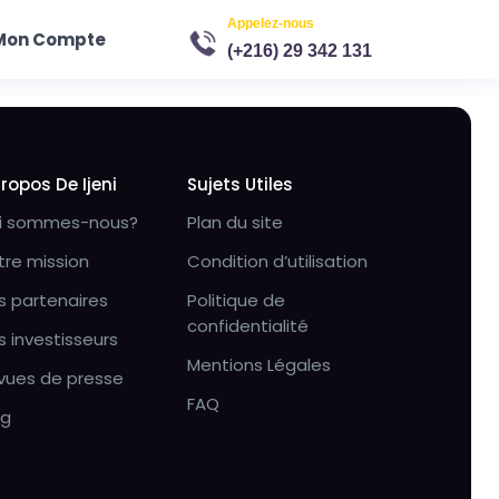
Appelez-nous
Mon Compte
(+216) 29 342 131
Propos De Ijeni
Sujets Utiles
i sommes-nous?
Plan du site
tre mission
Condition d’utilisation
s partenaires
Politique de
confidentialité
s investisseurs
Mentions Légales
vues de presse
FAQ
og