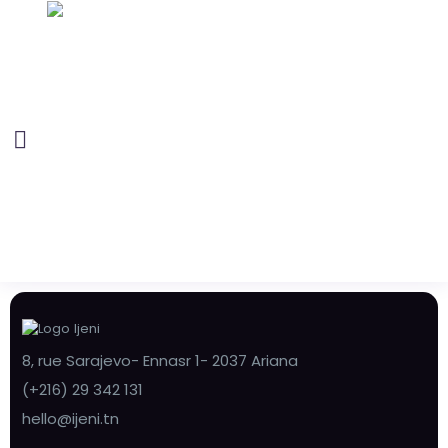
8, rue Sarajevo- Ennasr 1- 2037 Ariana
(+216) 29 342 131
hello@ijeni.tn