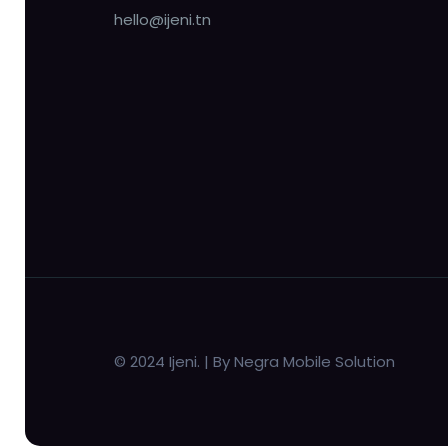
hello@ijeni.tn
© 2024 Ijeni. | By Negra Mobile Solution