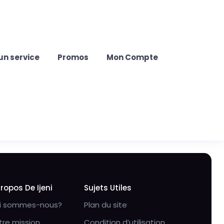
un service
Promos
Mon Compte
Propos De Ijeni
Sujets Utiles
i sommes-nous?
Plan du site
tre mission
Condition d’utilisation