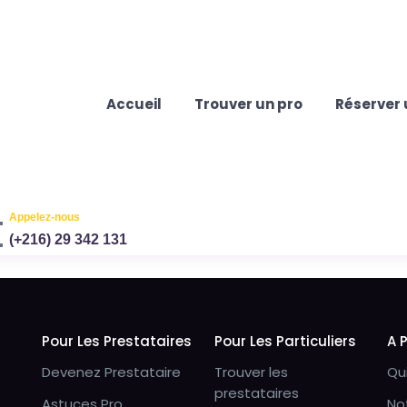
Accueil
Trouver un pro
Réserver 
Appelez-nous
(+216) 29 342 131
Pour Les Prestataires
Pour Les Particuliers
A 
Devenez Prestataire
Trouver les
Qu
prestataires
Astuces Pro
No