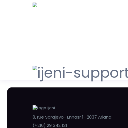
8, rue Sarajevo- Ennasr 1- 2037 Ariana
(+216) 29 342 131