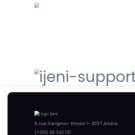
8, rue Sarajevo- Ennasr 1- 2037 Ariana
(+216) 29 342 131