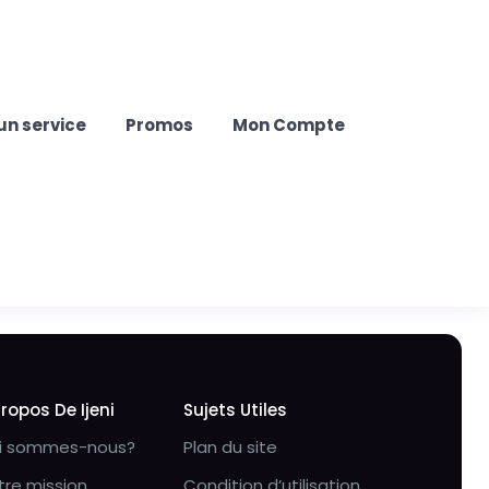
un service
Promos
Mon Compte
Propos De Ijeni
Sujets Utiles
i sommes-nous?
Plan du site
tre mission
Condition d’utilisation