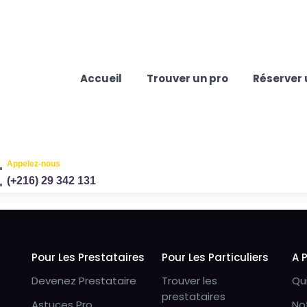
Accueil
Trouver un pro
Réserver 
Appelez-nous
(+216) 29 342 131
Pour Les Prestataires
Pour Les Particuliers
A 
Devenez Prestataire
Trouver les
Qu
prestataires
Astuces Pro
No