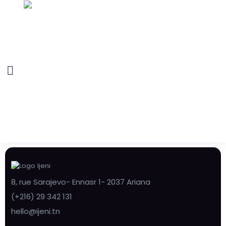
8, rue Sarajevo- Ennasr 1- 2037 Ariana
(+216) 29 342 131
hello@ijeni.tn