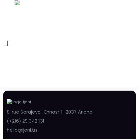
8, rue Sarajevo- Ennasr 1- 2037 Ariana
(+216) 29 342 131
hello@ijeni.tn