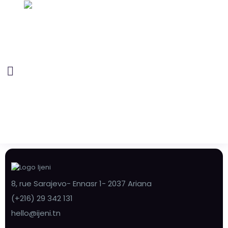
8, rue Sarajevo- Ennasr 1- 2037 Ariana
(+216) 29 342 131
hello@ijeni.tn