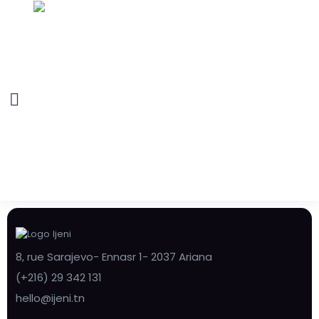
8, rue Sarajevo- Ennasr 1- 2037 Ariana
(+216) 29 342 131
hello@ijeni.tn