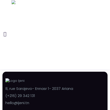
8, rue Sarajevo- Ennasr 1- 2037 Ariana
(+216) 29 342 131
hello@ijeni.tn