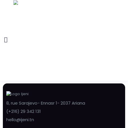
8, rue Sarajevo- Ennasr 1- 2037 Ariana
(+216) 29 342 131
hello@ijeni.tn