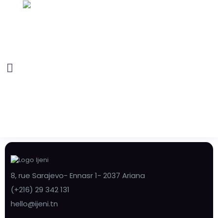
8, rue Sarajevo- Ennasr 1- 2037 Ariana
(+216) 29 342 131
hello@ijeni.tn