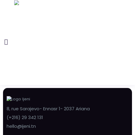
8, rue Sarajevo- Ennasr 1- 2037 Ariana
(+216) 29 342 131
hello@ijeni.tn