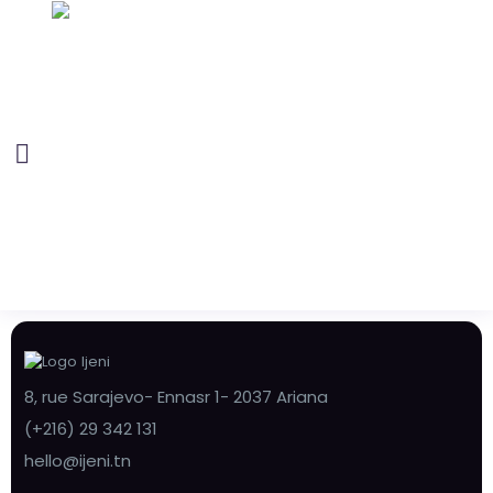
8, rue Sarajevo- Ennasr 1- 2037 Ariana
(+216) 29 342 131
hello@ijeni.tn