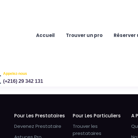
Accueil
Trouver un pro
Réserver 
Appelez-nous
(+216) 29 342 131
Pour Les Prestataires
Pour Les Particuliers
A 
Devenez Prestataire
Trouver les
Qu
prestataires
Astuces Pro
No