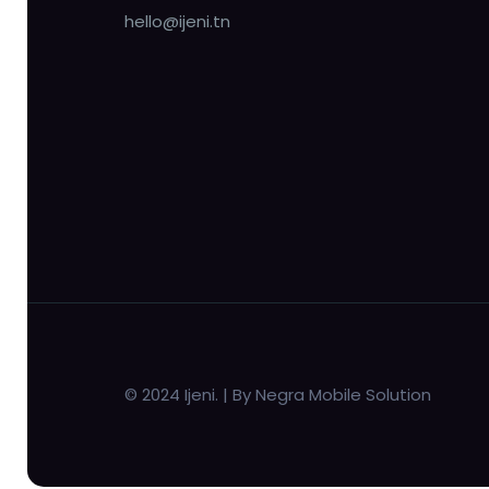
hello@ijeni.tn
© 2024 Ijeni. | By Negra Mobile Solution