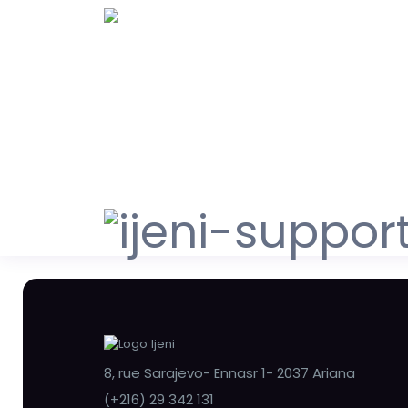
8, rue Sarajevo- Ennasr 1- 2037 Ariana
(+216) 29 342 131