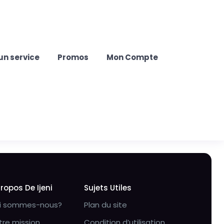
un service
Promos
Mon Compte
Propos De Ijeni
Sujets Utiles
i sommes-nous?
Plan du site
tre mission
Condition d’utilisation