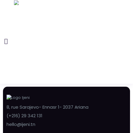
8, rue Sarajevo- Ennasr 1- 2037 Ariana
(+216) 29 342 131
hello@ijeni.tn