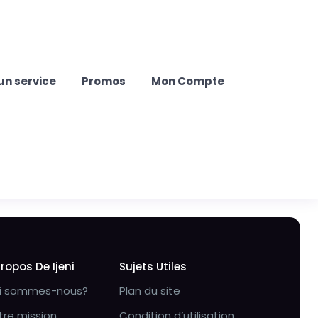
un service
Promos
Mon Compte
Propos De Ijeni
Sujets Utiles
i sommes-nous?
Plan du site
tre mission
Condition d’utilisation