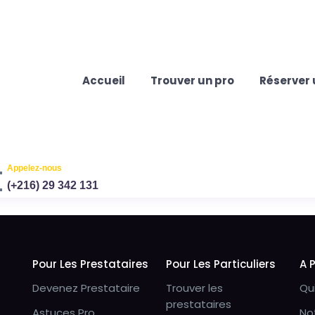
Accueil
Trouver un pro
Réserver 
Appelez-nous
(+216) 29 342 131
Pour Les Prestataires
Pour Les Particuliers
A 
Devenez Prestataire
Trouver les
Qu
prestataires
Astuces Pro
No