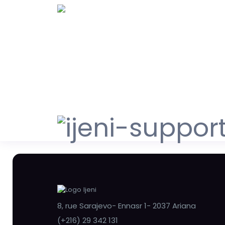
8, rue Sarajevo- Ennasr 1- 2037 Ariana
(+216) 29 342 131