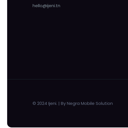
hello@ijeni.tn
© 2024 Ijeni. | By Negra Mobile Solution