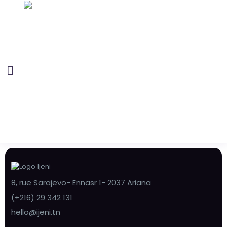
8, rue Sarajevo- Ennasr 1- 2037 Ariana
(+216) 29 342 131
hello@ijeni.tn