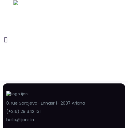
8, rue Sarajevo- Ennasr 1- 2037 Ariana
(+216) 29 342 131
hello@ijeni.tn