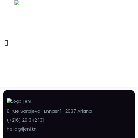
8, rue Sarajevo- Ennasr 1- 2037 Ariana
(+216) 29 342 131
hello@ijeni.tn