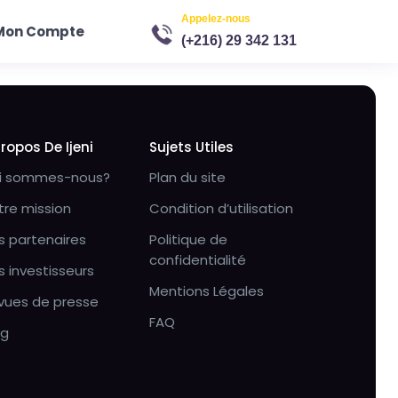
Appelez-nous
Mon Compte
(+216) 29 342 131
Propos De Ijeni
Sujets Utiles
i sommes-nous?
Plan du site
tre mission
Condition d’utilisation
s partenaires
Politique de
confidentialité
s investisseurs
Mentions Légales
vues de presse
FAQ
og