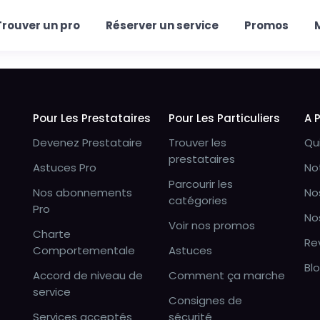
Trouver un pro
Réserver un service
Promos
Pour Les Prestataires
Pour Les Particuliers
A 
Devenez Prestataire
Trouver les
Qu
prestataires
Astuces Pro
No
Parcourir les
Nos abonnements
No
catégories
Pro
No
Voir nos promos
Charte
Re
Comportementale
Astuces
Bl
Accord de niveau de
Comment ça marche
service
Consignes de
Services acceptés
sécurité