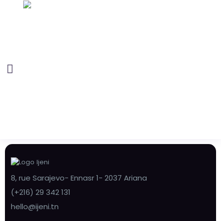
8, rue Sarajevo- Ennasr 1- 2037 Ariana
(+216) 29 342 131
hello@ijeni.tn