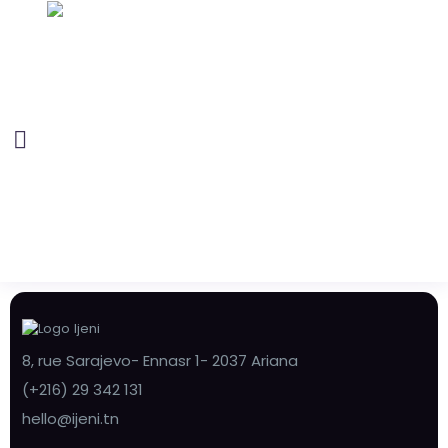
8, rue Sarajevo- Ennasr 1- 2037 Ariana
(+216) 29 342 131
hello@ijeni.tn