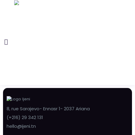
8, rue Sarajevo- Ennasr 1- 2037 Ariana
(+216) 29 342 131
hello@ijeni.tn