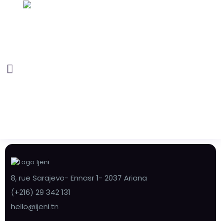
8, rue Sarajevo- Ennasr 1- 2037 Ariana
(+216) 29 342 131
hello@ijeni.tn