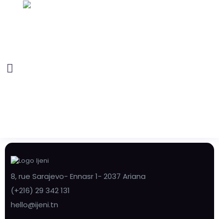
8, rue Sarajevo- Ennasr 1- 2037 Ariana
(+216) 29 342 131
hello@ijeni.tn