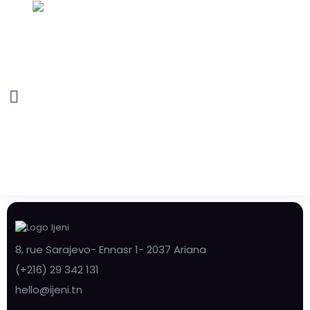
8, rue Sarajevo- Ennasr 1- 2037 Ariana
(+216) 29 342 131
hello@ijeni.tn