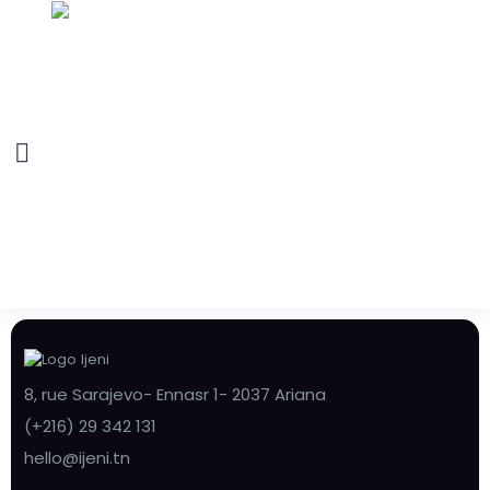
8, rue Sarajevo- Ennasr 1- 2037 Ariana
(+216) 29 342 131
hello@ijeni.tn