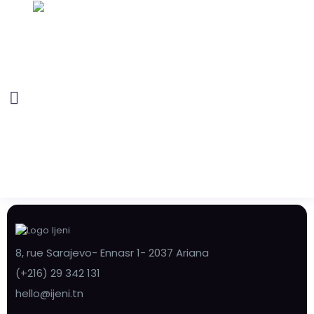
8, rue Sarajevo- Ennasr 1- 2037 Ariana
(+216) 29 342 131
hello@ijeni.tn