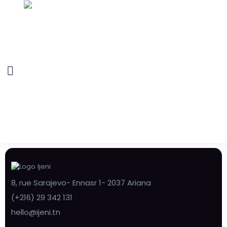
8, rue Sarajevo- Ennasr 1- 2037 Ariana
(+216) 29 342 131
hello@ijeni.tn